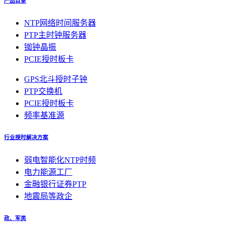
产品目录
NTP网络时间服务器
PTP主时钟服务器
铷钟晶振
PCIE授时板卡
GPS北斗授时子钟
PTP交换机
PCIE授时板卡
频率基准源
行业授时解决方案
弱电智能化NTP时频
电力能源工厂
金融银行证券PTP
地震局等政企
政、军类