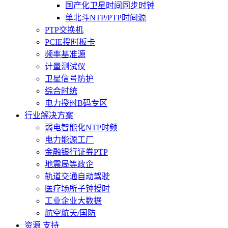
国产化卫星时间同步时钟
单北斗NTP/PTP时间源
PTP交换机
PCIE授时板卡
频率基准源
计量测试仪
卫星信号防护
综合时统
电力授时B码专区
行业解决方案
弱电智能化NTP时频
电力能源工厂
金融银行证券PTP
地震局等政企
轨道交通自动驾驶
医疗场所子钟授时
工业企业大数据
航空航天/国防
资源 支持