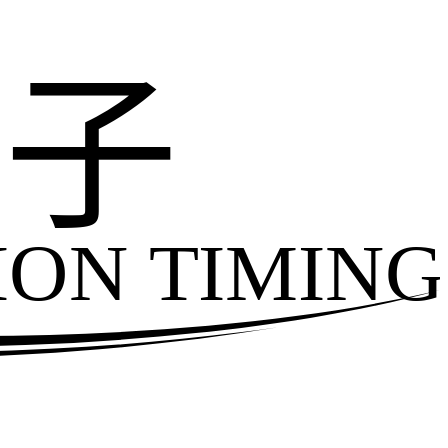
电子
ION TIMING