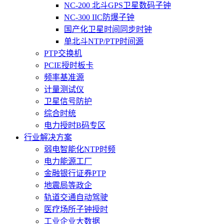
NC-200 北斗GPS卫星数码子钟
NC-300 IIC防爆子钟
国产化卫星时间同步时钟
单北斗NTP/PTP时间源
PTP交换机
PCIE授时板卡
频率基准源
计量测试仪
卫星信号防护
综合时统
电力授时B码专区
行业解决方案
弱电智能化NTP时频
电力能源工厂
金融银行证券PTP
地震局等政企
轨道交通自动驾驶
医疗场所子钟授时
工业企业大数据