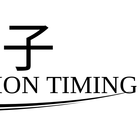
电子
ION TIMING