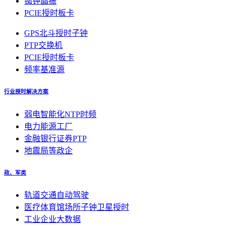
铷钟晶振
PCIE授时板卡
GPS北斗授时子钟
PTP交换机
PCIE授时板卡
频率基准源
行业授时解决方案
弱电智能化NTP时频
电力能源工厂
金融银行证券PTP
地震局等政企
政、军类
轨道交通自动驾驶
医疗体育馆场所子钟卫星授时
工业企业大数据