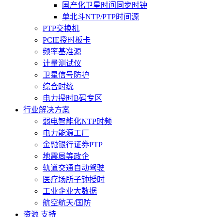
国产化卫星时间同步时钟
单北斗NTP/PTP时间源
PTP交换机
PCIE授时板卡
频率基准源
计量测试仪
卫星信号防护
综合时统
电力授时B码专区
行业解决方案
弱电智能化NTP时频
电力能源工厂
金融银行证券PTP
地震局等政企
轨道交通自动驾驶
医疗场所子钟授时
工业企业大数据
航空航天/国防
资源 支持