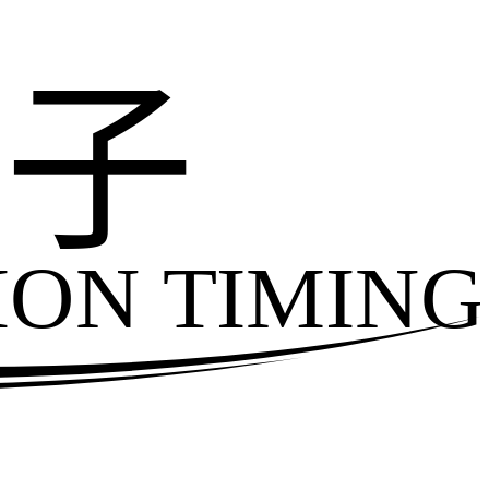
电子
ION TIMING