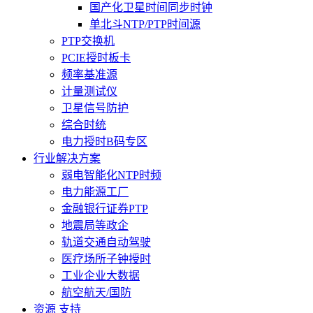
国产化卫星时间同步时钟
单北斗NTP/PTP时间源
PTP交换机
PCIE授时板卡
频率基准源
计量测试仪
卫星信号防护
综合时统
电力授时B码专区
行业解决方案
弱电智能化NTP时频
电力能源工厂
金融银行证券PTP
地震局等政企
轨道交通自动驾驶
医疗场所子钟授时
工业企业大数据
航空航天/国防
资源 支持