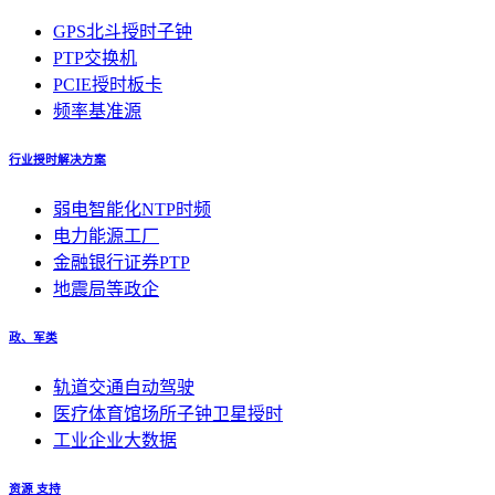
GPS北斗授时子钟
PTP交换机
PCIE授时板卡
频率基准源
行业授时解决方案
弱电智能化NTP时频
电力能源工厂
金融银行证券PTP
地震局等政企
政、军类
轨道交通自动驾驶
医疗体育馆场所子钟卫星授时
工业企业大数据
资源 支持