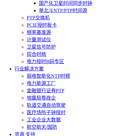
国产化卫星时间同步时钟
单北斗NTP/PTP时间源
PTP交换机
PCIE授时板卡
频率基准源
计量测试仪
卫星信号防护
综合时统
电力授时B码专区
行业解决方案
弱电智能化NTP时频
电力能源工厂
金融银行证券PTP
地震局等政企
轨道交通自动驾驶
医疗场所子钟授时
工业企业大数据
航空航天/国防
资源 支持