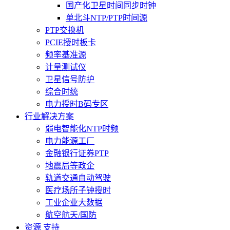
国产化卫星时间同步时钟
单北斗NTP/PTP时间源
PTP交换机
PCIE授时板卡
频率基准源
计量测试仪
卫星信号防护
综合时统
电力授时B码专区
行业解决方案
弱电智能化NTP时频
电力能源工厂
金融银行证券PTP
地震局等政企
轨道交通自动驾驶
医疗场所子钟授时
工业企业大数据
航空航天/国防
资源 支持