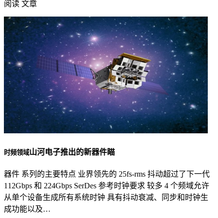
阅读 文章
山河电子推出的新器件瞄
时频领域
器件 系列的主要特点 业界领先的 25fs-rms 抖动超过了下一代
112Gbps 和 224Gbps SerDes 参考时钟要求 较多 4 个频域允许
从单个设备生成所有系统时钟 具有抖动衰减、同步和时钟生
成功能以及…