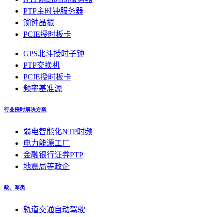
PTP主时钟服务器
铷钟晶振
PCIE授时板卡
GPS北斗授时子钟
PTP交换机
PCIE授时板卡
频率基准源
行业授时解决方案
弱电智能化NTP时频
电力能源工厂
金融银行证券PTP
地震局等政企
政、军类
轨道交通自动驾驶