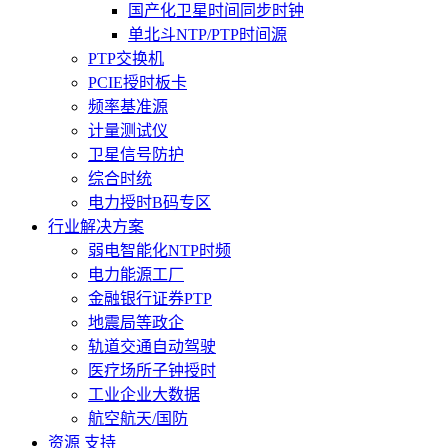
国产化卫星时间同步时钟
单北斗NTP/PTP时间源
PTP交换机
PCIE授时板卡
频率基准源
计量测试仪
卫星信号防护
综合时统
电力授时B码专区
行业解决方案
弱电智能化NTP时频
电力能源工厂
金融银行证券PTP
地震局等政企
轨道交通自动驾驶
医疗场所子钟授时
工业企业大数据
航空航天/国防
资源 支持