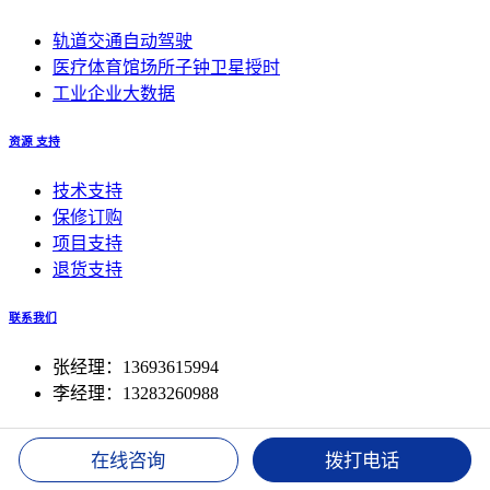
轨道交通自动驾驶
医疗体育馆场所子钟卫星授时
工业企业大数据
资源 支持
技术支持
保修订购
项目支持
退货支持
联系我们
张经理：13693615994
李经理：13283260988
© 2024 北京山河锦绣科技开发中心, 山河电子Inc.
|
京ICP备
在线咨询
拨打电话
2023013125号-1
|
|
All Rights Reserved.|
|