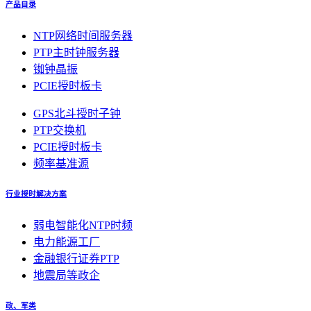
产品目录
NTP网络时间服务器
PTP主时钟服务器
铷钟晶振
PCIE授时板卡
GPS北斗授时子钟
PTP交换机
PCIE授时板卡
频率基准源
行业授时解决方案
弱电智能化NTP时频
电力能源工厂
金融银行证券PTP
地震局等政企
政、军类