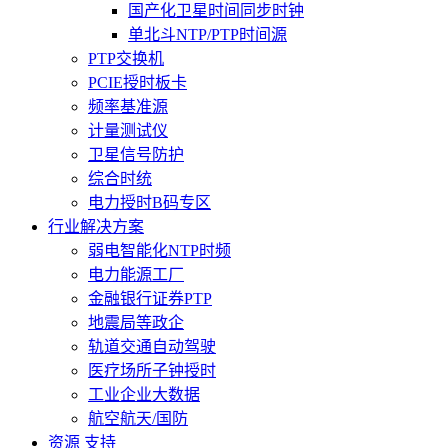
国产化卫星时间同步时钟
单北斗NTP/PTP时间源
PTP交换机
PCIE授时板卡
频率基准源
计量测试仪
卫星信号防护
综合时统
电力授时B码专区
行业解决方案
弱电智能化NTP时频
电力能源工厂
金融银行证券PTP
地震局等政企
轨道交通自动驾驶
医疗场所子钟授时
工业企业大数据
航空航天/国防
资源 支持