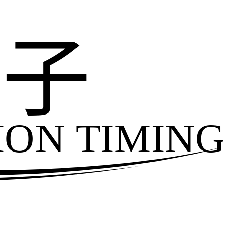
电子
ION TIMING