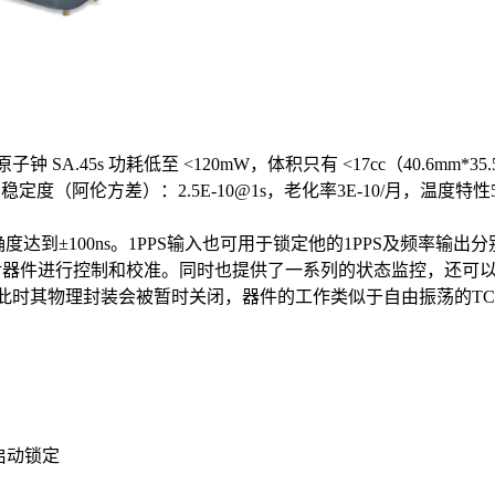
原子钟 SA.45s 功耗低至 <120mW，体积只有 <17cc（40.6mm
短期稳定度（阿伦方差）：2.5E-10@1s，老化率3E-10/月，温度特性5
准确度达到±100ns。1PPS输入也可用于锁定他的1PPS及频率输出分别到
接口，用于对器件进行控制和校准。同时也提供了一系列的状态监控，还可
，此时其物理封装会被暂时关闭，器件的工作类似于自由振荡的T
启动锁定