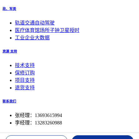
政、军类
轨道交通自动驾驶
医疗体育馆场所子钟卫星授时
工业企业大数据
资源 支持
技术支持
保修订购
项目支持
退货支持
联系我们
张经理：13693615994
李经理：13283260988
© 2024 北京山河锦绣科技开发中心, 山河电子Inc.
|
京ICP备