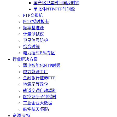
国产化卫星时间同步时钟
单北斗NTP/PTP时间源
PTP交换机
PCIE授时板卡
频率基准源
计量测试仪
卫星信号防护
综合时统
电力授时B码专区
行业解决方案
弱电智能化NTP时频
电力能源工厂
金融银行证券PTP
地震局等政企
轨道交通自动驾驶
医疗场所子钟授时
工业企业大数据
航空航天/国防
资源 支持