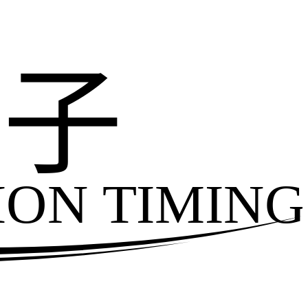
电子
ION TIMING