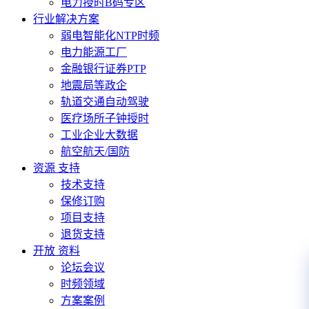
电力授时B码专区
行业解决方案
弱电智能化NTP时频
电力能源工厂
金融银行证券PTP
地震局等政企
轨道交通自动驾驶
医疗场所子钟授时
工业企业大数据
航空航天/国防
资源 支持
技术支持
保修订购
项目支持
退货支持
开放 资料
论坛会议
时频领域
方案案例