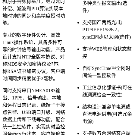
和原子钟频标基准，经过延时
多种类型报文输出(选
补偿、滤波和PID算法实现本
件)
地时钟的同步和高精度授时功
支持国产两路光/电
能。
PTP/IEEE1588v2，
专业的数字硬件设计、高效
syncE同步以太网(选件)
Linux操作系统，具备多种可
支持WEB管理和状态监
靠的时钟信号输出功能。产品
控
设计支持NTP全版本协议、对
称MD5安全加密协议及非对
自研SyncTime™全网时
称RSA证书加密协议，客户端
间统一监控软件
时间同步精度优于2毫秒。
工业信息化部证书(可在
同时支持串口NMEA0183输
线溯源检查一致性)
出、1PPS、信号输出、本地
和远程日志记录、绿端子干接
结构设计兼容单电源或
点告警、USB端口升级、网络
直流电源供电(可选冗余
数据上传和下载等功能，配合
电源)
统一监控软件，实现实时监控
支持数万台网络客户端
服务器运行状态、客户端偏差