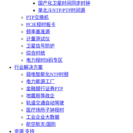
国产化卫星时间同步时钟
单北斗NTP/PTP时间源
PTP交换机
PCIE授时板卡
频率基准源
计量测试仪
卫星信号防护
综合时统
电力授时B码专区
行业解决方案
弱电智能化NTP时频
电力能源工厂
金融银行证券PTP
地震局等政企
轨道交通自动驾驶
医疗场所子钟授时
工业企业大数据
航空航天/国防
资源 支持