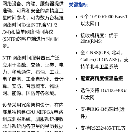
网络设备、终端、服务器提供
关键指标
准确、可靠和安全的高精度卫
6 个 10/100/1000 Base-T
星时间参考，可为数万台标准
以太网口
网络时间协议(NTP,含V1 /2
/3/4)和简单网络时间协议
接收机精度：优于
(SNTP)的客户端进行时间同
20ns(RMS)
步。
全 GNSS(GPS, 北斗，
NTP 网络时间服务器已广泛
Galileo,GLONASS)，支
应用于金融、交通、证券、电
持单北斗卫星系统
力、移动通信、石油、工业、
配置高精度恒温晶振
电子商务、工业自动化、云计
算、安防、智慧城市、物联
选件支持 1G/10G/40G/
网、能源、国防等各领域。
以太网
设备采用冗余架构设计，在内
支持IRIG-B码输出(选
部单独构建CPU 和FPGA电路
件)
组成驯服系统，驯服系统接收
北斗系统内各卫星的星历数据
支持RS232/485/TTL等