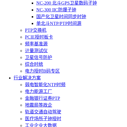
NC-200 北斗GPS卫星数码子钟
NC-300 IIC防爆子钟
国产化卫星时间同步时钟
单北斗NTP/PTP时间源
PTP交换机
PCIE授时板卡
频率基准源
计量测试仪
卫星信号防护
综合时统
电力授时B码专区
行业解决方案
弱电智能化NTP时频
电力能源工厂
金融银行证券PTP
地震局等政企
轨道交通自动驾驶
医疗场所子钟授时
工业企业大数据