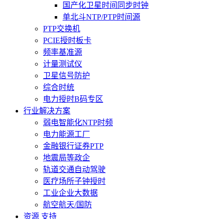
国产化卫星时间同步时钟
单北斗NTP/PTP时间源
PTP交换机
PCIE授时板卡
频率基准源
计量测试仪
卫星信号防护
综合时统
电力授时B码专区
行业解决方案
弱电智能化NTP时频
电力能源工厂
金融银行证券PTP
地震局等政企
轨道交通自动驾驶
医疗场所子钟授时
工业企业大数据
航空航天/国防
资源 支持