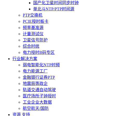
国产化卫星时间同步时钟
单北斗NTP/PTP时间源
PTP交换机
PCIE授时板卡
频率基准源
计量测试仪
卫星信号防护
综合时统
电力授时B码专区
行业解决方案
弱电智能化NTP时频
电力能源工厂
金融银行证券PTP
地震局等政企
轨道交通自动驾驶
医疗场所子钟授时
工业企业大数据
航空航天/国防
资源 支持