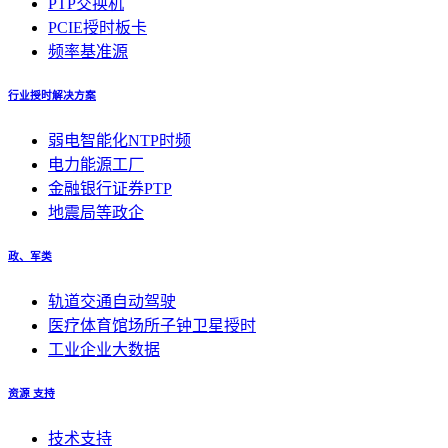
PTP交换机
PCIE授时板卡
频率基准源
行业授时解决方案
弱电智能化NTP时频
电力能源工厂
金融银行证券PTP
地震局等政企
政、军类
轨道交通自动驾驶
医疗体育馆场所子钟卫星授时
工业企业大数据
资源 支持
技术支持