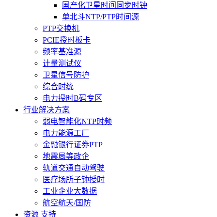
国产化卫星时间同步时钟
单北斗NTP/PTP时间源
PTP交换机
PCIE授时板卡
频率基准源
计量测试仪
卫星信号防护
综合时统
电力授时B码专区
行业解决方案
弱电智能化NTP时频
电力能源工厂
金融银行证券PTP
地震局等政企
轨道交通自动驾驶
医疗场所子钟授时
工业企业大数据
航空航天/国防
资源 支持