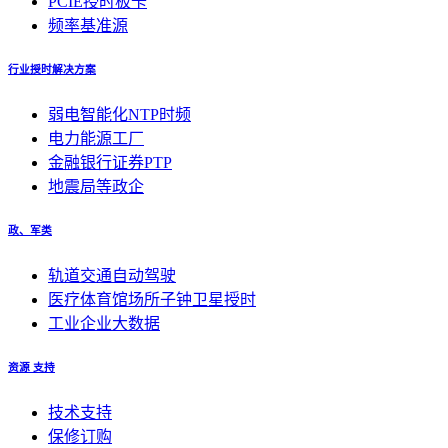
PCIE授时板卡
频率基准源
行业授时解决方案
弱电智能化NTP时频
电力能源工厂
金融银行证券PTP
地震局等政企
政、军类
轨道交通自动驾驶
医疗体育馆场所子钟卫星授时
工业企业大数据
资源 支持
技术支持
保修订购