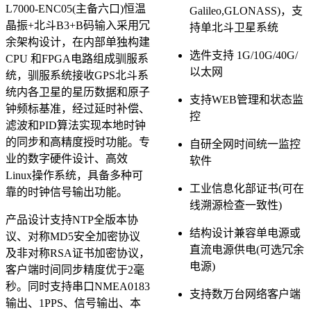
L7000-ENC05(主备六口)恒温
Galileo,GLONASS)，支
晶振+北斗B3+B码输入采用冗
持单北斗卫星系统
余架构设计，在内部单独构建
选件支持 1G/10G/40G/
CPU 和FPGA电路组成驯服系
以太网
统，驯服系统接收GPS北斗系
统内各卫星的星历数据和原子
支持WEB管理和状态监
钟频标基准，经过延时补偿、
控
滤波和PID算法实现本地时钟
的同步和高精度授时功能。专
自研全网时间统一监控
业的数字硬件设计、高效
软件
Linux操作系统，具备多种可
工业信息化部证书(可在
靠的时钟信号输出功能。
线溯源检查一致性)
产品设计支持NTP全版本协
结构设计兼容单电源或
议、对称MD5安全加密协议
直流电源供电(可选冗余
及非对称RSA证书加密协议，
电源)
客户端时间同步精度优于2毫
秒。同时支持串口NMEA0183
支持数万台网络客户端
输出、1PPS、信号输出、本