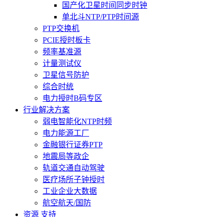
国产化卫星时间同步时钟
单北斗NTP/PTP时间源
PTP交换机
PCIE授时板卡
频率基准源
计量测试仪
卫星信号防护
综合时统
电力授时B码专区
行业解决方案
弱电智能化NTP时频
电力能源工厂
金融银行证券PTP
地震局等政企
轨道交通自动驾驶
医疗场所子钟授时
工业企业大数据
航空航天/国防
资源 支持