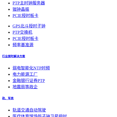
PTP主时钟服务器
铷钟晶振
PCIE授时板卡
GPS北斗授时子钟
PTP交换机
PCIE授时板卡
频率基准源
行业授时解决方案
弱电智能化NTP时频
电力能源工厂
金融银行证券PTP
地震局等政企
政、军类
轨道交通自动驾驶
医疗体育馆场所子钟卫星授时