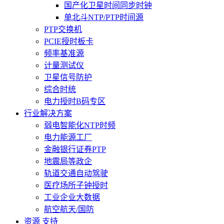
国产化卫星时间同步时钟
单北斗NTP/PTP时间源
PTP交换机
PCIE授时板卡
频率基准源
计量测试仪
卫星信号防护
综合时统
电力授时B码专区
行业解决方案
弱电智能化NTP时频
电力能源工厂
金融银行证券PTP
地震局等政企
轨道交通自动驾驶
医疗场所子钟授时
工业企业大数据
航空航天/国防
资源 支持