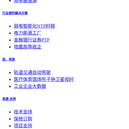
频率基准源
行业授时解决方案
弱电智能化NTP时频
电力能源工厂
金融银行证券PTP
地震局等政企
政、军类
轨道交通自动驾驶
医疗体育馆场所子钟卫星授时
工业企业大数据
资源 支持
技术支持
保修订购
项目支持