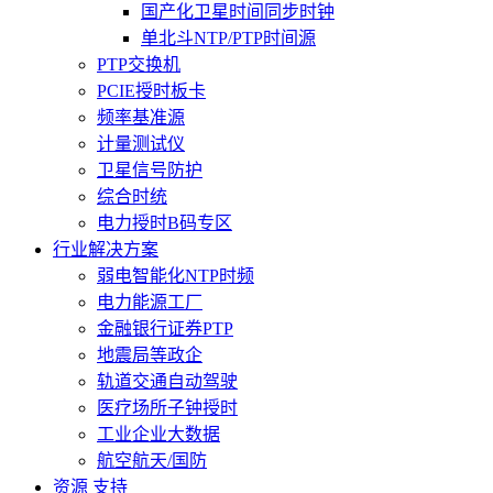
国产化卫星时间同步时钟
单北斗NTP/PTP时间源
PTP交换机
PCIE授时板卡
频率基准源
计量测试仪
卫星信号防护
综合时统
电力授时B码专区
行业解决方案
弱电智能化NTP时频
电力能源工厂
金融银行证券PTP
地震局等政企
轨道交通自动驾驶
医疗场所子钟授时
工业企业大数据
航空航天/国防
资源 支持