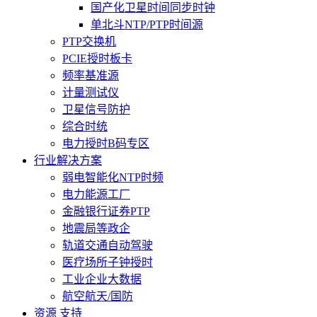
国产化卫星时间同步时钟
单北斗NTP/PTP时间源
PTP交换机
PCIE授时板卡
频率基准源
计量测试仪
卫星信号防护
综合时统
电力授时B码专区
行业解决方案
弱电智能化NTP时频
电力能源工厂
金融银行证券PTP
地震局等政企
轨道交通自动驾驶
医疗场所子钟授时
工业企业大数据
航空航天/国防
资源 支持