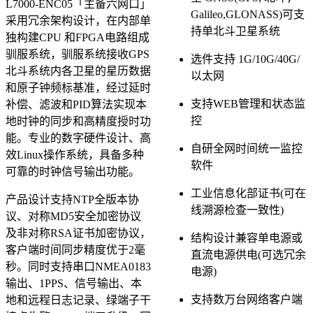
L7000-ENC05「主备六网口」
Galileo,GLONASS)可支
采用冗余架构设计，在内部单
持单北斗卫星系统
独构建CPU 和FPGA电路组成
驯服系统，驯服系统接收GPS
选件支持 1G/10G/40G/
北斗系统内各卫星的星历数据
以太网
和原子钟频标基准，经过延时
支持WEB管理和状态监
补偿、滤波和PID算法实现本
控
地时钟的同步和高精度授时功
能。专业的数字硬件设计、高
自研全网时间统一监控
效Linux操作系统，具备多种
软件
可靠的时钟信号输出功能。
工业信息化部证书(可在
产品设计支持NTP全版本协
线溯源检查一致性)
议、对称MD5安全加密协议
及非对称RSA证书加密协议，
结构设计兼容单电源或
客户端时间同步精度优于2毫
直流电源供电(可选冗余
秒。同时支持串口NMEA0183
电源)
输出、1PPS、信号输出、本
支持数万台网络客户端
地和远程日志记录、绿端子干