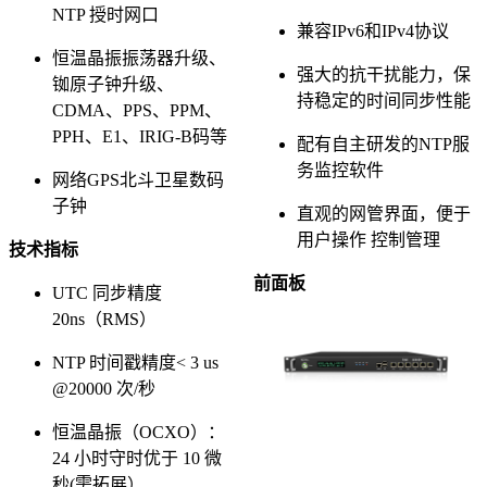
NTP 授时网口
兼容IPv6和IPv4协议
恒温晶振振荡器升级、
强大的抗干扰能力，保
铷原子钟升级、
持稳定的时间同步性能
CDMA、PPS、PPM、
PPH、E1、IRIG-B码等
配有自主研发的NTP服
务监控软件
网络GPS北斗卫星数码
子钟
直观的网管界面，便于
用户操作 控制管理
技术指标
前面板
UTC 同步精度
20ns（RMS）
NTP 时间戳精度< 3 us
@20000 次/秒
恒温晶振（OCXO）：
24 小时守时优于 10 微
秒(需拓展）