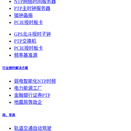
NTP网络时间服务器
PTP主时钟服务器
铷钟晶振
PCIE授时板卡
GPS北斗授时子钟
PTP交换机
PCIE授时板卡
频率基准源
行业授时解决方案
弱电智能化NTP时频
电力能源工厂
金融银行证券PTP
地震局等政企
政、军类
轨道交通自动驾驶