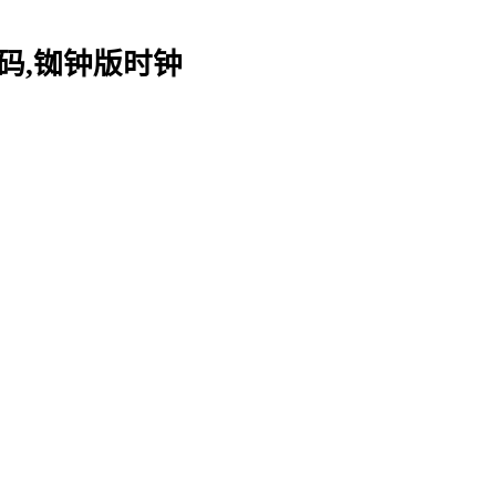
+B码,铷钟版时钟