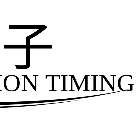
电子
ION TIMING