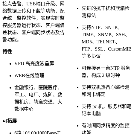
接点告警、USB端口升级、网
先进的抗干扰和欺骗检
络数据上传和下载等功能，配
测算法
合统一监控软件，实现实时监
控服务器运行状态、客户端偏
支持NTP、SNTP、
差状态、客户端同步状态及告
TIME、SNMP、SSH、
警功能。
MD5、TELNET、
FTP、SSL、CustomMIB
特性
等多协议
VFD 高亮度液晶屏
可连接另一台NTP 服务
器，构成 2 级时钟
WEB在线管理
支持双机热备心跳检测
金融银行、医院医疗、
和网卡绑定
军工、电厂、煤矿、数
据机房、轨道交通、大
支持 pc 机，服务器和笔
数据中心
记本电脑
可拓展
有时间同步精度的监控
功能
6路 10/100/1000Base-T