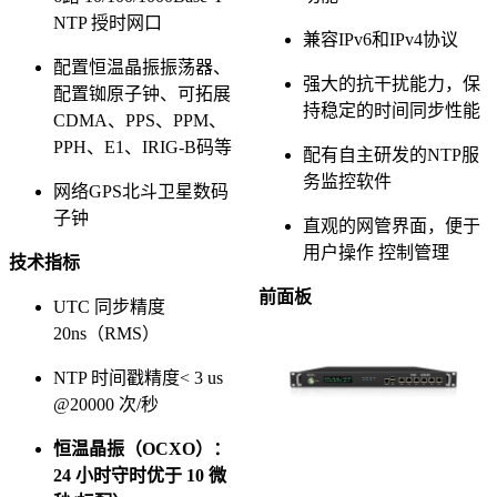
NTP 授时网口
兼容IPv6和IPv4协议
配置恒温晶振振荡器、
强大的抗干扰能力，保
配置铷原子钟、可拓展
持稳定的时间同步性能
CDMA、PPS、PPM、
PPH、E1、IRIG-B码等
配有自主研发的NTP服
务监控软件
网络GPS北斗卫星数码
子钟
直观的网管界面，便于
用户操作 控制管理
技术指标
前面板
UTC 同步精度
20ns（RMS）
NTP 时间戳精度< 3 us
@20000 次/秒
恒温晶振（OCXO）：
24 小时守时优于 10 微