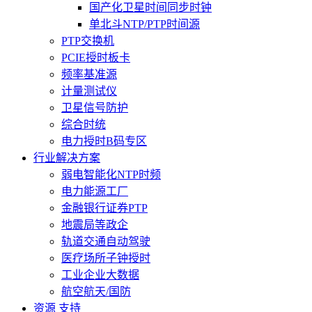
国产化卫星时间同步时钟
单北斗NTP/PTP时间源
PTP交换机
PCIE授时板卡
频率基准源
计量测试仪
卫星信号防护
综合时统
电力授时B码专区
行业解决方案
弱电智能化NTP时频
电力能源工厂
金融银行证券PTP
地震局等政企
轨道交通自动驾驶
医疗场所子钟授时
工业企业大数据
航空航天/国防
资源 支持