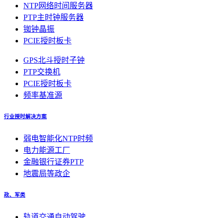
NTP网络时间服务器
PTP主时钟服务器
铷钟晶振
PCIE授时板卡
GPS北斗授时子钟
PTP交换机
PCIE授时板卡
频率基准源
行业授时解决方案
弱电智能化NTP时频
电力能源工厂
金融银行证券PTP
地震局等政企
政、军类
轨道交通自动驾驶