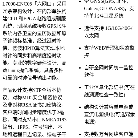
全 GNSS(GPS, 北斗，
L7000-ENC05「六网口」采用
Galileo,GLONASS)，支
冗余架构设计，在内部单独构
持单北斗卫星系统
建CPU 和FPGA电路组成驯服
系统，驯服系统接收GPS北斗
选件支持 1G/10G/40G/
系统内各卫星的星历数据和原
以太网
子钟频标基准，经过延时补
支持WEB管理和状态监
偿、滤波和PID算法实现本地
控
时钟的同步和高精度授时功
能。专业的数字硬件设计、高
自研全网时间统一监控
效Linux操作系统，具备多种
软件
可靠的时钟信号输出功能。
工业信息化部证书(可在
产品设计支持NTP全版本协
线溯源检查一致性)
议、对称MD5安全加密协议
及非对称RSA证书加密协议，
结构设计兼容单电源或
客户端时间同步精度优于2毫
直流电源供电(可选冗余
秒。同时支持串口NMEA0183
电源)
输出、1PPS、信号输出、本
支持数万台网络客户端
地和远程日志记录、绿端子干