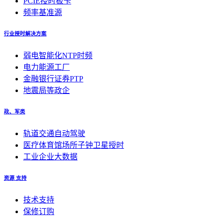
PCIE授时板卡
频率基准源
行业授时解决方案
弱电智能化NTP时频
电力能源工厂
金融银行证券PTP
地震局等政企
政、军类
轨道交通自动驾驶
医疗体育馆场所子钟卫星授时
工业企业大数据
资源 支持
技术支持
保修订购