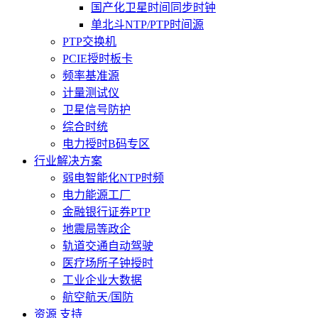
国产化卫星时间同步时钟
单北斗NTP/PTP时间源
PTP交换机
PCIE授时板卡
频率基准源
计量测试仪
卫星信号防护
综合时统
电力授时B码专区
行业解决方案
弱电智能化NTP时频
电力能源工厂
金融银行证券PTP
地震局等政企
轨道交通自动驾驶
医疗场所子钟授时
工业企业大数据
航空航天/国防
资源 支持