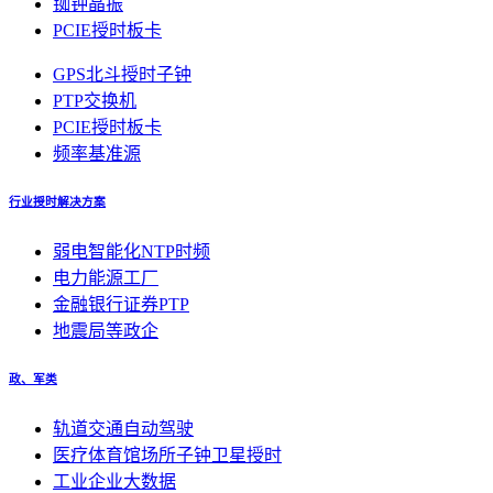
铷钟晶振
PCIE授时板卡
GPS北斗授时子钟
PTP交换机
PCIE授时板卡
频率基准源
行业授时解决方案
弱电智能化NTP时频
电力能源工厂
金融银行证券PTP
地震局等政企
政、军类
轨道交通自动驾驶
医疗体育馆场所子钟卫星授时
工业企业大数据