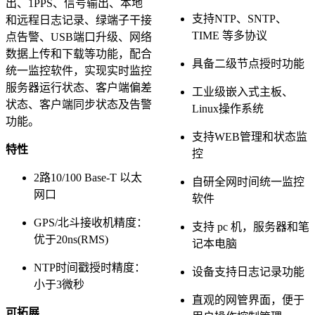
出、1PPS、信号输出、本地
支持NTP、SNTP、
和远程日志记录、绿端子干接
TIME 等多协议
点告警、USB端口升级、网络
数据上传和下载等功能，配合
具备二级节点授时功能
统一监控软件，实现实时监控
服务器运行状态、客户端偏差
工业级嵌入式主板、
状态、客户端同步状态及告警
Linux操作系统
功能。
支持WEB管理和状态监
特性
控
2路10/100 Base-T 以太
自研全网时间统一监控
网口
软件
GPS/北斗接收机精度：
支持 pc 机，服务器和笔
优于20ns(RMS)
记本电脑
NTP时间戳授时精度：
设备支持日志记录功能
小于3微秒
直观的网管界面，便于
可拓展