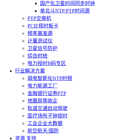
国产化卫星时间同步时钟
单北斗NTP/PTP时间源
PTP交换机
PCIE授时板卡
频率基准源
计量测试仪
卫星信号防护
综合时统
电力授时B码专区
行业解决方案
弱电智能化NTP时频
电力能源工厂
金融银行证券PTP
地震局等政企
轨道交通自动驾驶
医疗场所子钟授时
工业企业大数据
航空航天/国防
资源 支持