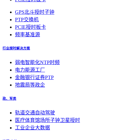
GPS北斗授时子钟
PTP交换机
PCIE授时板卡
频率基准源
行业授时解决方案
弱电智能化NTP时频
电力能源工厂
金融银行证券PTP
地震局等政企
政、军类
轨道交通自动驾驶
医疗体育馆场所子钟卫星授时
工业企业大数据