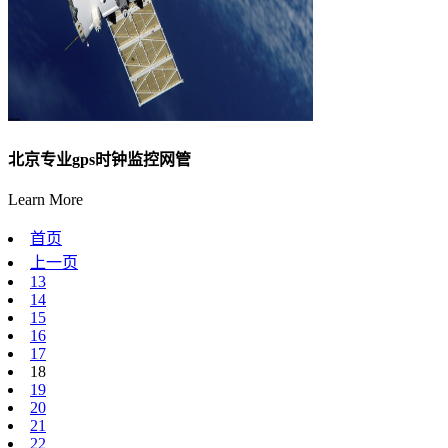
北京专业gps时钟监控网管
Learn More
首页
上一页
13
14
15
16
17
18
19
20
21
22