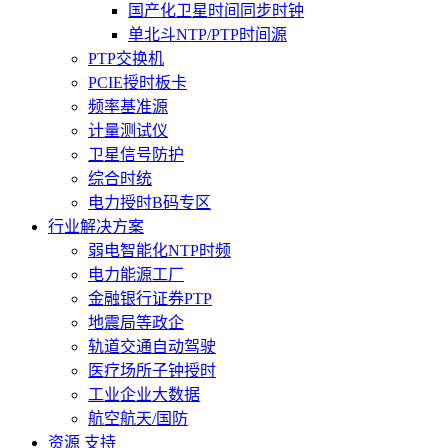
国产化卫星时间同步时钟
单北斗NTP/PTP时间源
PTP交换机
PCIE授时板卡
频率基准源
计量测试仪
卫星信号防护
综合时统
电力授时B码专区
行业解决方案
弱电智能化NTP时频
电力能源工厂
金融银行证券PTP
地震局等政企
轨道交通自动驾驶
医疗场所子钟授时
工业企业大数据
航空航天/国防
资源 支持