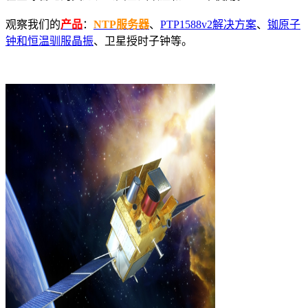
观察我们的
产品
：
NTP服务器
、
PTP1588v2解决方案
、
铷原子
钟和恒温驯服晶振
、卫星授时子钟等。