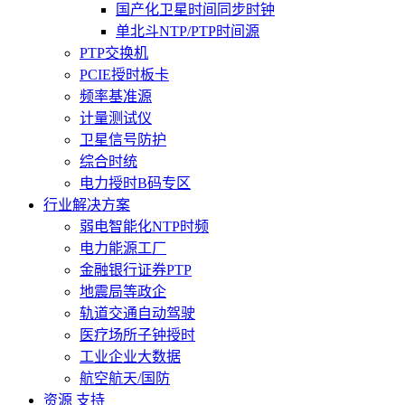
国产化卫星时间同步时钟
单北斗NTP/PTP时间源
PTP交换机
PCIE授时板卡
频率基准源
计量测试仪
卫星信号防护
综合时统
电力授时B码专区
行业解决方案
弱电智能化NTP时频
电力能源工厂
金融银行证券PTP
地震局等政企
轨道交通自动驾驶
医疗场所子钟授时
工业企业大数据
航空航天/国防
资源 支持