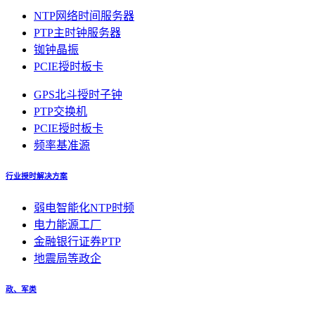
NTP网络时间服务器
PTP主时钟服务器
铷钟晶振
PCIE授时板卡
GPS北斗授时子钟
PTP交换机
PCIE授时板卡
频率基准源
行业授时解决方案
弱电智能化NTP时频
电力能源工厂
金融银行证券PTP
地震局等政企
政、军类