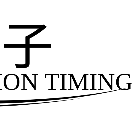
电子
ION TIMING