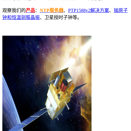
观察我们的
产品
：
NTP服务器
、
PTP1588v2解决方案
、
铷原子
钟和恒温驯服晶振
、卫星授时子钟等。