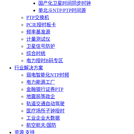
国产化卫星时间同步时钟
单北斗NTP/PTP时间源
PTP交换机
PCIE授时板卡
频率基准源
计量测试仪
卫星信号防护
综合时统
电力授时B码专区
行业解决方案
弱电智能化NTP时频
电力能源工厂
金融银行证券PTP
地震局等政企
轨道交通自动驾驶
医疗场所子钟授时
工业企业大数据
航空航天/国防
资源 支持