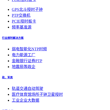
GPS北斗授时子钟
PTP交换机
PCIE授时板卡
频率基准源
行业授时解决方案
弱电智能化NTP时频
电力能源工厂
金融银行证券PTP
地震局等政企
政、军类
轨道交通自动驾驶
医疗体育馆场所子钟卫星授时
工业企业大数据