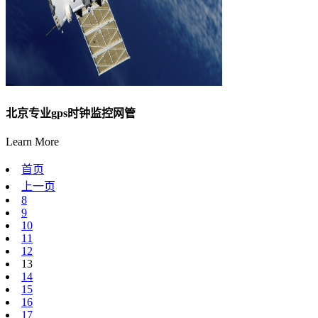
北京专业gps时钟监控网管
Learn More
首页
上一页
8
9
10
11
12
13
14
15
16
17