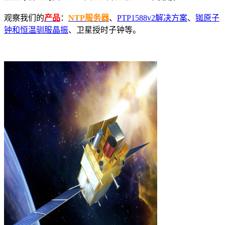
观察我们的
产品
：
NTP服务器
、
PTP1588v2解决方案
、
铷原子
钟和恒温驯服晶振
、卫星授时子钟等。