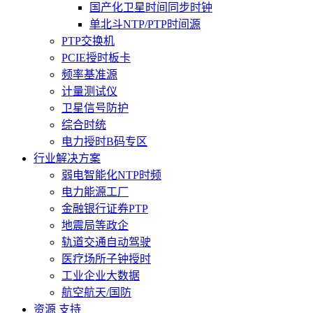
国产化卫星时间同步时钟
单北斗NTP/PTP时间源
PTP交换机
PCIE授时板卡
频率基准源
计量测试仪
卫星信号防护
综合时统
电力授时B码专区
行业解决方案
弱电智能化NTP时频
电力能源工厂
金融银行证券PTP
地震局等政企
轨道交通自动驾驶
医疗场所子钟授时
工业企业大数据
航空航天/国防
资源 支持