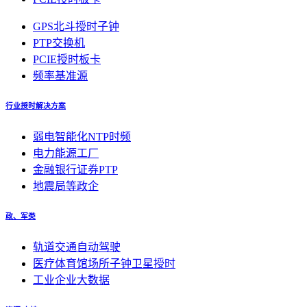
GPS北斗授时子钟
PTP交换机
PCIE授时板卡
频率基准源
行业授时解决方案
弱电智能化NTP时频
电力能源工厂
金融银行证券PTP
地震局等政企
政、军类
轨道交通自动驾驶
医疗体育馆场所子钟卫星授时
工业企业大数据