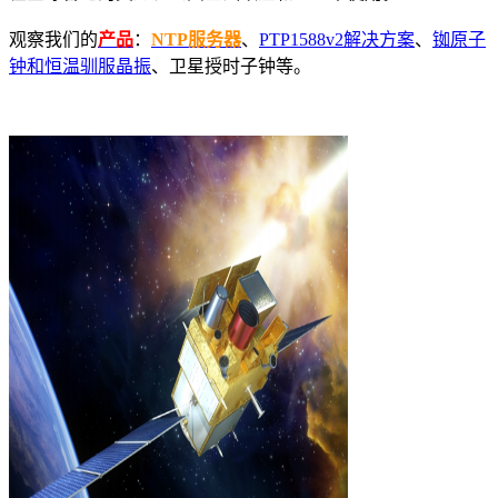
观察我们的
产品
：
NTP服务器
、
PTP1588v2解决方案
、
铷原子
钟和恒温驯服晶振
、卫星授时子钟等。