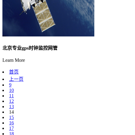
北京专业gps时钟监控网管
Learn More
首页
上一页
9
10
11
12
13
14
15
16
17
18