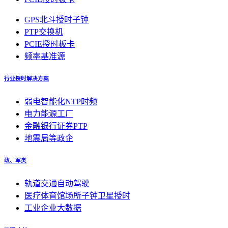
GPS北斗授时子钟
PTP交换机
PCIE授时板卡
频率基准源
行业授时解决方案
弱电智能化NTP时频
电力能源工厂
金融银行证券PTP
地震局等政企
政、军类
轨道交通自动驾驶
医疗体育馆场所子钟卫星授时
工业企业大数据