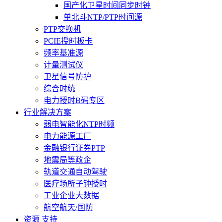
国产化卫星时间同步时钟
单北斗NTP/PTP时间源
PTP交换机
PCIE授时板卡
频率基准源
计量测试仪
卫星信号防护
综合时统
电力授时B码专区
行业解决方案
弱电智能化NTP时频
电力能源工厂
金融银行证券PTP
地震局等政企
轨道交通自动驾驶
医疗场所子钟授时
工业企业大数据
航空航天/国防
资源 支持