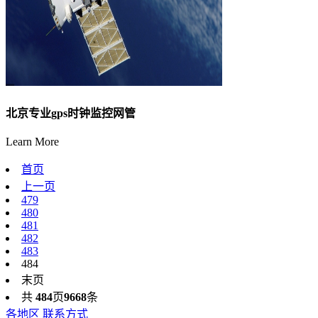
北京专业gps时钟监控网管
Learn More
首页
上一页
479
480
481
482
483
484
末页
共
484
页
9668
条
各地区 联系方式