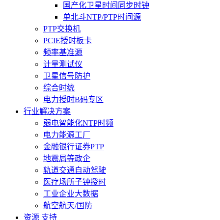
国产化卫星时间同步时钟
单北斗NTP/PTP时间源
PTP交换机
PCIE授时板卡
频率基准源
计量测试仪
卫星信号防护
综合时统
电力授时B码专区
行业解决方案
弱电智能化NTP时频
电力能源工厂
金融银行证券PTP
地震局等政企
轨道交通自动驾驶
医疗场所子钟授时
工业企业大数据
航空航天/国防
资源 支持