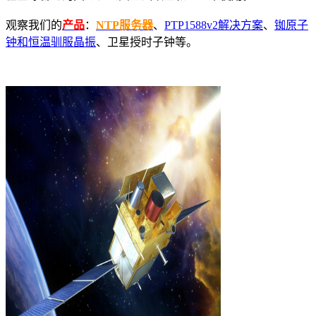
观察我们的
产品
：
NTP服务器
、
PTP1588v2解决方案
、
铷原子
钟和恒温驯服晶振
、卫星授时子钟等。