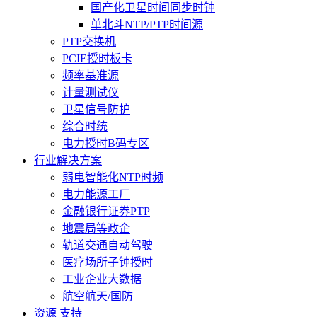
国产化卫星时间同步时钟
单北斗NTP/PTP时间源
PTP交换机
PCIE授时板卡
频率基准源
计量测试仪
卫星信号防护
综合时统
电力授时B码专区
行业解决方案
弱电智能化NTP时频
电力能源工厂
金融银行证券PTP
地震局等政企
轨道交通自动驾驶
医疗场所子钟授时
工业企业大数据
航空航天/国防
资源 支持