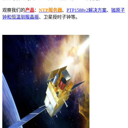
观察我们的
产品
：
NTP服务器
、
PTP1588v2解决方案
、
铷原子
钟和恒温驯服晶振
、卫星授时子钟等。