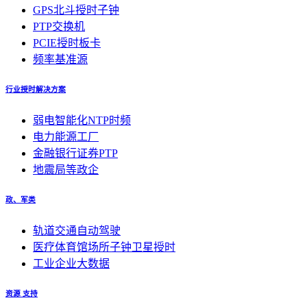
GPS北斗授时子钟
PTP交换机
PCIE授时板卡
频率基准源
行业授时解决方案
弱电智能化NTP时频
电力能源工厂
金融银行证券PTP
地震局等政企
政、军类
轨道交通自动驾驶
医疗体育馆场所子钟卫星授时
工业企业大数据
资源 支持