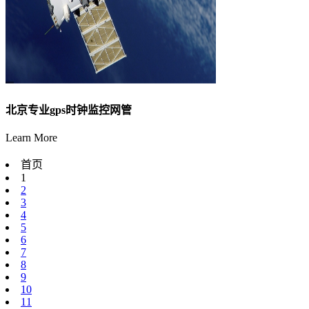
北京专业gps时钟监控网管
Learn More
首页
1
2
3
4
5
6
7
8
9
10
11