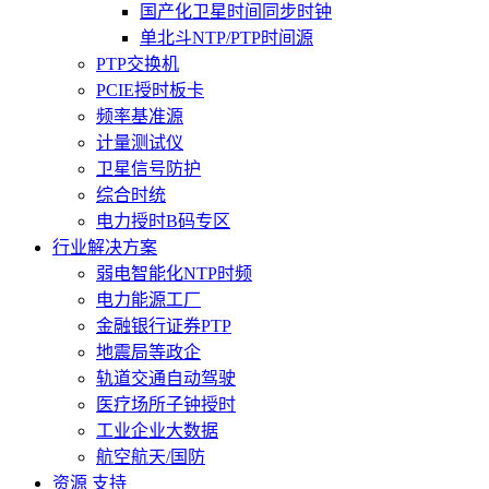
国产化卫星时间同步时钟
单北斗NTP/PTP时间源
PTP交换机
PCIE授时板卡
频率基准源
计量测试仪
卫星信号防护
综合时统
电力授时B码专区
行业解决方案
弱电智能化NTP时频
电力能源工厂
金融银行证券PTP
地震局等政企
轨道交通自动驾驶
医疗场所子钟授时
工业企业大数据
航空航天/国防
资源 支持