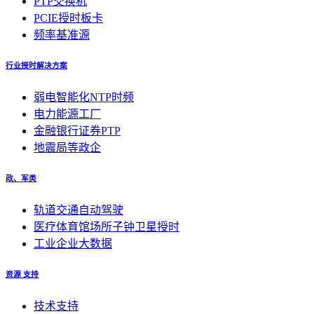
PTP交换机
PCIE授时板卡
频率基准源
行业授时解决方案
弱电智能化NTP时频
电力能源工厂
金融银行证券PTP
地震局等政企
政、军类
轨道交通自动驾驶
医疗体育馆场所子钟卫星授时
工业企业大数据
资源 支持
技术支持