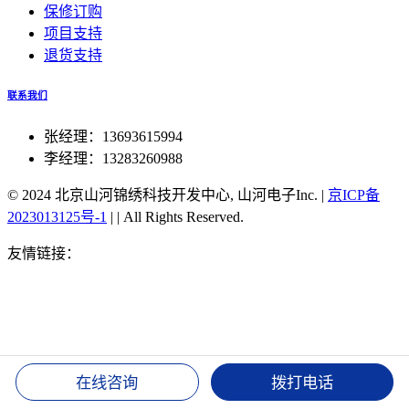
保修订购
项目支持
退货支持
联系我们
张经理：13693615994
李经理：13283260988
© 2024 北京山河锦绣科技开发中心, 山河电子Inc.
|
京ICP备
2023013125号-1
|
|
All Rights Reserved.
友情链接：
北斗授时官方旗舰店
北斗手表TA202对时
北京
北斗同步航标灯
51单片机北斗对时
北斗双星同步对时服务
器
湖北北斗授时装置
北斗可实现高精度授时
北斗授时密码
修改
北斗卫星授时 接口
北斗手机授时
北斗同步时钟
北斗
授时服务器
1588v2时钟 北斗
csn-58北斗授时
gps 北斗 双时
钟
湖北北斗授时装置
北斗可实现高精度授时
北斗授时密码
在线咨询
拨打电话
修改
北斗卫星授时 接口
北斗手机授时