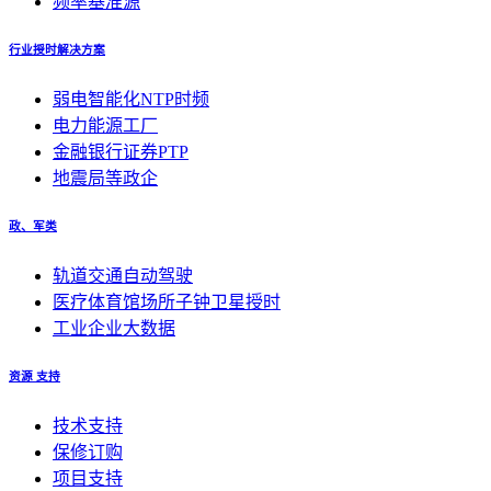
频率基准源
行业授时解决方案
弱电智能化NTP时频
电力能源工厂
金融银行证券PTP
地震局等政企
政、军类
轨道交通自动驾驶
医疗体育馆场所子钟卫星授时
工业企业大数据
资源 支持
技术支持
保修订购
项目支持