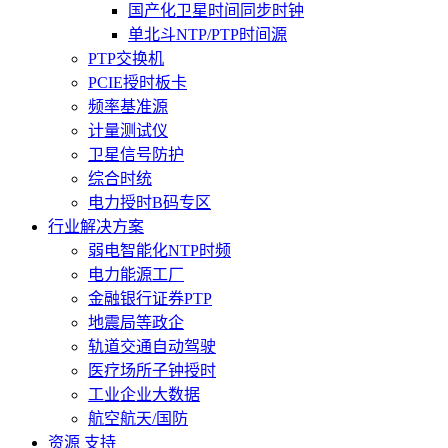
国产化卫星时间同步时钟
单北斗NTP/PTP时间源
PTP交换机
PCIE授时板卡
频率基准源
计量测试仪
卫星信号防护
综合时统
电力授时B码专区
行业解决方案
弱电智能化NTP时频
电力能源工厂
金融银行证券PTP
地震局等政企
轨道交通自动驾驶
医疗场所子钟授时
工业企业大数据
航空航天/国防
资源 支持