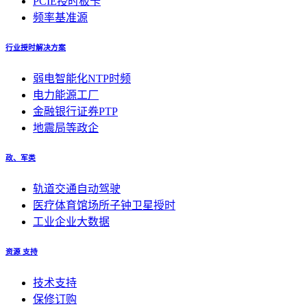
PCIE授时板卡
频率基准源
行业授时解决方案
弱电智能化NTP时频
电力能源工厂
金融银行证券PTP
地震局等政企
政、军类
轨道交通自动驾驶
医疗体育馆场所子钟卫星授时
工业企业大数据
资源 支持
技术支持
保修订购