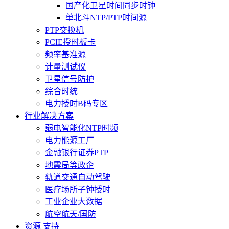
国产化卫星时间同步时钟
单北斗NTP/PTP时间源
PTP交换机
PCIE授时板卡
频率基准源
计量测试仪
卫星信号防护
综合时统
电力授时B码专区
行业解决方案
弱电智能化NTP时频
电力能源工厂
金融银行证券PTP
地震局等政企
轨道交通自动驾驶
医疗场所子钟授时
工业企业大数据
航空航天/国防
资源 支持