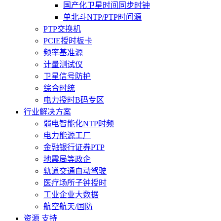
国产化卫星时间同步时钟
单北斗NTP/PTP时间源
PTP交换机
PCIE授时板卡
频率基准源
计量测试仪
卫星信号防护
综合时统
电力授时B码专区
行业解决方案
弱电智能化NTP时频
电力能源工厂
金融银行证券PTP
地震局等政企
轨道交通自动驾驶
医疗场所子钟授时
工业企业大数据
航空航天/国防
资源 支持