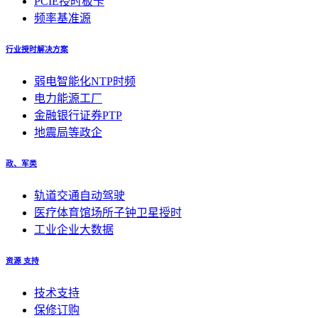
PCIE授时板卡
频率基准源
行业授时解决方案
弱电智能化NTP时频
电力能源工厂
金融银行证券PTP
地震局等政企
政、军类
轨道交通自动驾驶
医疗体育馆场所子钟卫星授时
工业企业大数据
资源 支持
技术支持
保修订购