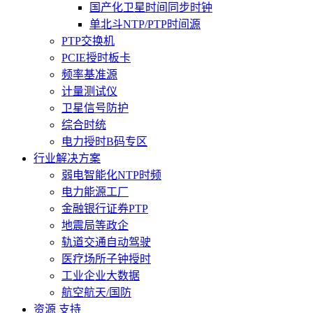
国产化卫星时间同步时钟
单北斗NTP/PTP时间源
PTP交换机
PCIE授时板卡
频率基准源
计量测试仪
卫星信号防护
综合时统
电力授时B码专区
行业解决方案
弱电智能化NTP时频
电力能源工厂
金融银行证券PTP
地震局等政企
轨道交通自动驾驶
医疗场所子钟授时
工业企业大数据
航空航天/国防
资源 支持