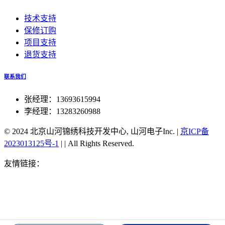
技术支持
保修订购
项目支持
退货支持
联系我们
张经理：13693615994
李经理：13283260988
© 2024 北京山河锦绣科技开发中心, 山河电子Inc.
|
京ICP备
2023013125号-1
|
|
All Rights Reserved.
友情链接：
51单片机北斗对时
北斗授时官方旗舰店
北斗双
星同步对时服务器
北斗手表TA202对时
北京北斗同步航标
灯
湖北北斗授时装置
北斗可实现高精度授时
北斗授时密码
修改
北斗卫星授时 接口
北斗手机授时
北斗同步时钟
北斗
授时服务器
1588v2时钟 北斗
csn-58北斗授时
gps 北斗 双时
钟
湖北北斗授时装置
北斗可实现高精度授时
北斗授时密码