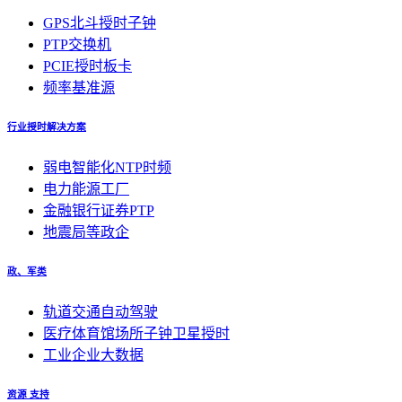
GPS北斗授时子钟
PTP交换机
PCIE授时板卡
频率基准源
行业授时解决方案
弱电智能化NTP时频
电力能源工厂
金融银行证券PTP
地震局等政企
政、军类
轨道交通自动驾驶
医疗体育馆场所子钟卫星授时
工业企业大数据
资源 支持