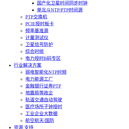
国产化卫星时间同步时钟
单北斗NTP/PTP时间源
PTP交换机
PCIE授时板卡
频率基准源
计量测试仪
卫星信号防护
综合时统
电力授时B码专区
行业解决方案
弱电智能化NTP时频
电力能源工厂
金融银行证券PTP
地震局等政企
轨道交通自动驾驶
医疗场所子钟授时
工业企业大数据
航空航天/国防
资源 支持