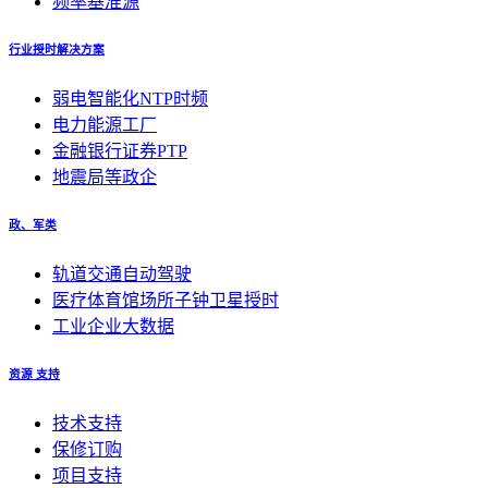
频率基准源
行业授时解决方案
弱电智能化NTP时频
电力能源工厂
金融银行证券PTP
地震局等政企
政、军类
轨道交通自动驾驶
医疗体育馆场所子钟卫星授时
工业企业大数据
资源 支持
技术支持
保修订购
项目支持