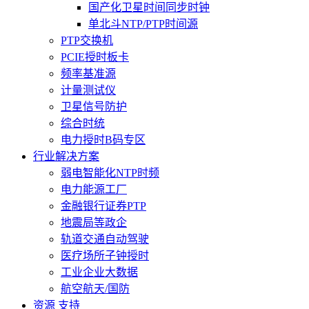
国产化卫星时间同步时钟
单北斗NTP/PTP时间源
PTP交换机
PCIE授时板卡
频率基准源
计量测试仪
卫星信号防护
综合时统
电力授时B码专区
行业解决方案
弱电智能化NTP时频
电力能源工厂
金融银行证券PTP
地震局等政企
轨道交通自动驾驶
医疗场所子钟授时
工业企业大数据
航空航天/国防
资源 支持