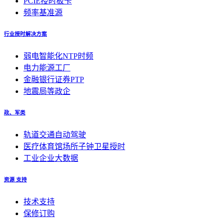
PCIE授时板卡
频率基准源
行业授时解决方案
弱电智能化NTP时频
电力能源工厂
金融银行证券PTP
地震局等政企
政、军类
轨道交通自动驾驶
医疗体育馆场所子钟卫星授时
工业企业大数据
资源 支持
技术支持
保修订购