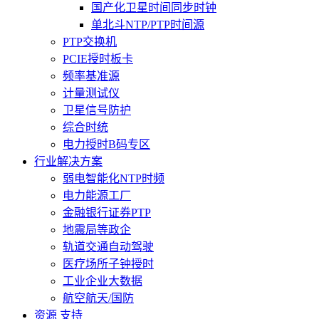
国产化卫星时间同步时钟
单北斗NTP/PTP时间源
PTP交换机
PCIE授时板卡
频率基准源
计量测试仪
卫星信号防护
综合时统
电力授时B码专区
行业解决方案
弱电智能化NTP时频
电力能源工厂
金融银行证券PTP
地震局等政企
轨道交通自动驾驶
医疗场所子钟授时
工业企业大数据
航空航天/国防
资源 支持