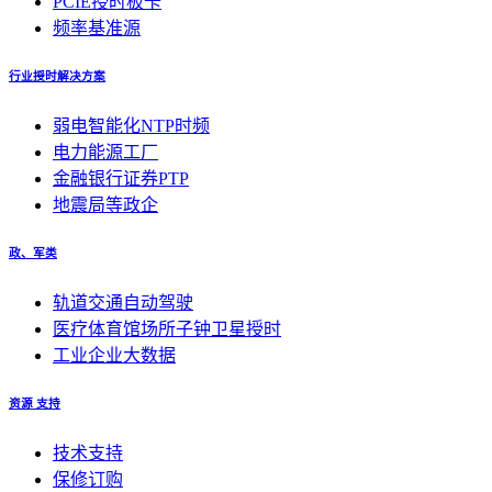
PCIE授时板卡
频率基准源
行业授时解决方案
弱电智能化NTP时频
电力能源工厂
金融银行证券PTP
地震局等政企
政、军类
轨道交通自动驾驶
医疗体育馆场所子钟卫星授时
工业企业大数据
资源 支持
技术支持
保修订购