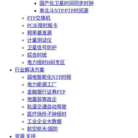
国产化卫星时间同步时钟
单北斗NTP/PTP时间源
PTP交换机
PCIE授时板卡
频率基准源
计量测试仪
卫星信号防护
综合时统
电力授时B码专区
行业解决方案
弱电智能化NTP时频
电力能源工厂
金融银行证券PTP
地震局等政企
轨道交通自动驾驶
医疗场所子钟授时
工业企业大数据
航空航天/国防
资源 支持