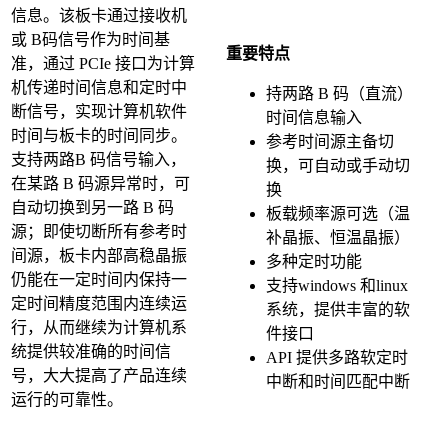
信息。该板卡通过接收机
或 B码信号作为时间基
重要特点
准，通过 PCIe 接口为计算
机传递时间信息和定时中
持两路 B 码（直流）
断信号，实现计算机软件
时间信息输入
时间与板卡的时间同步。
参考时间源主备切
支持两路B 码信号输入，
换，可自动或手动切
在某路 B 码源异常时，可
换
自动切换到另一路 B 码
板载频率源可选（温
源；即使切断所有参考时
补晶振、恒温晶振）
间源，板卡内部高稳晶振
多种定时功能
仍能在一定时间内保持一
支持windows 和linux
定时间精度范围内连续运
系统，提供丰富的软
行，从而继续为计算机系
件接口
统提供较准确的时间信
API 提供多路软定时
号，大大提高了产品连续
中断和时间匹配中断
运行的可靠性。