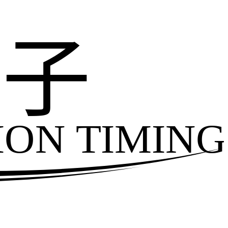
电子
ION TIMING