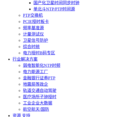
国产化卫星时间同步时钟
单北斗NTP/PTP时间源
PTP交换机
PCIE授时板卡
频率基准源
计量测试仪
卫星信号防护
综合时统
电力授时B码专区
行业解决方案
弱电智能化NTP时频
电力能源工厂
金融银行证券PTP
地震局等政企
轨道交通自动驾驶
医疗场所子钟授时
工业企业大数据
航空航天/国防
资源 支持