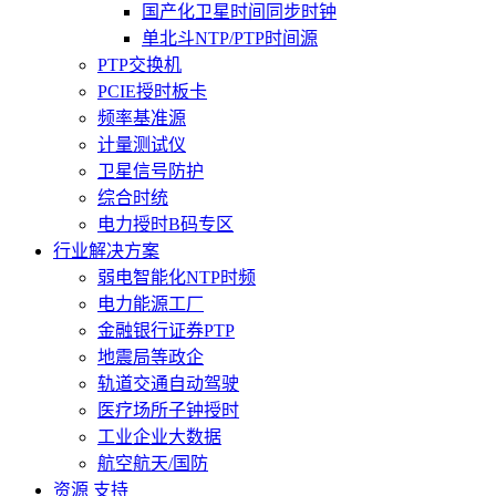
国产化卫星时间同步时钟
单北斗NTP/PTP时间源
PTP交换机
PCIE授时板卡
频率基准源
计量测试仪
卫星信号防护
综合时统
电力授时B码专区
行业解决方案
弱电智能化NTP时频
电力能源工厂
金融银行证券PTP
地震局等政企
轨道交通自动驾驶
医疗场所子钟授时
工业企业大数据
航空航天/国防
资源 支持