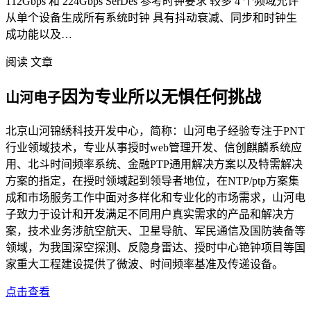
112Gbps 和 224Gbps SerDes 参考时钟要求 较多 4 个频域允许
从单个设备生成所有系统时钟 具有抖动衰减、同步和时钟生
成功能以及…
阅读 文章
因为专业所以无惧任何挑战
山河电子
北京山河锦绣科技开发中心，简称：山河电子经验专注于PNT
行业领域技术，专业从事授时web管理开发、信创麒麟系统应
用、北斗时间频率系统、金融PTP通用解决方案以及特需解决
方案的指定，在授时领域起到领导者地位，在NTP/ptp方案集
成和市场服务工作中面对多样化和专业化的市场需求，山河电
子致力于设计和开发满足不同用户真实需求的产品和解决方
案，技术业务涉航空航天、卫星导航、军民通信及国防装备等
领域，为我国深空探测、反隐身雷达、授时中心铯钟项目等国
家重大工程建设提供了微波、时间频率基准及传递设备。
点击查看