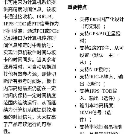
卡可用来为计算机系统提
重要特点
供高精度时间信息。该板
卡通过接收机、IRIG-B、
支持100%国产化设计
1PPS+TOD或PTP信号作为
（可定制）；
时间基准，通过PCI或PCIe
支持GPS/BD卫星授
总线接口为计算机传递时
时；
间信息和定时中断信号，
支持2路PTP主、从可
实现计算机软件时间与板
设置（默认一主一
卡的时间同步。当某参考
从）；
源异常时，可自动切换到
支持NTP授时；
其他有效参考源；即使切
支持IRIG-B输入、输
断所有参考时间源，板卡
出（选件）；
内部高稳晶振仍能在一定
支持1PPS+TOD输
时间内保持一定时间精度
入、输出（选件）；
范围内连续运行，从而继
输出本地高精度
续为计算机系统提供较准
10MH信号（选
确的时间信号，大大提高
件）；
了产品连续运行的可靠
支持本地恒温晶振驯
性。