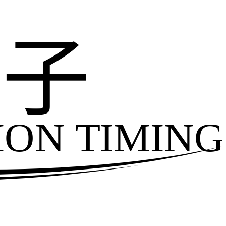
电子
ION TIMING