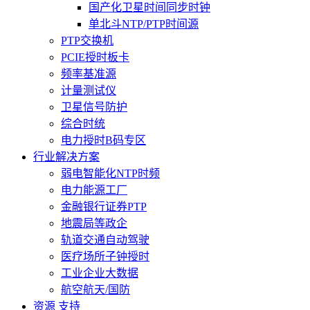
国产化卫星时间同步时钟
单北斗NTP/PTP时间源
PTP交换机
PCIE授时板卡
频率基准源
计量测试仪
卫星信号防护
综合时统
电力授时B码专区
行业解决方案
弱电智能化NTP时频
电力能源工厂
金融银行证券PTP
地震局等政企
轨道交通自动驾驶
医疗场所子钟授时
工业企业大数据
航空航天/国防
资源 支持