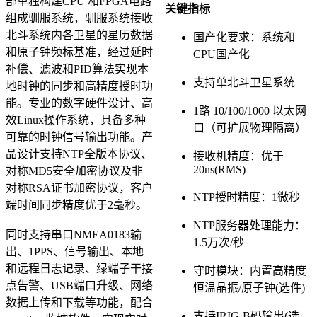
部单独构建CPU 和FPGA电路
关键指标
组成驯服系统，驯服系统接收
北斗系统内各卫星的星历数据
国产化要求：系统和
和原子钟频标基准，经过延时
CPU国产化
补偿、滤波和PID算法实现本
支持单北斗卫星系统
地时钟的同步和高精度授时功
能。专业的数字硬件设计、高
1路 10/100/1000 以太网
效Linux操作系统，具备多种
口（可扩展物理隔离）
可靠的时钟信号输出功能。产
品设计支持NTP全版本协议、
接收机精度：优于
20ns(RMS)
对称MD5安全加密协议及非
对称RSA证书加密协议，客户
NTP授时精度：1微秒
端时间同步精度优于2毫秒。
NTP服务器处理能力：
同时支持串口NMEA0183输
1.5万次/秒
出、1PPS、信号输出、本地
和远程日志记录、绿端子干接
守时模块：内置高精度
点告警、USB端口升级、网络
恒温晶振/原子钟(选件)
数据上传和下载等功能，配合
支持IRIG-B码输出(选