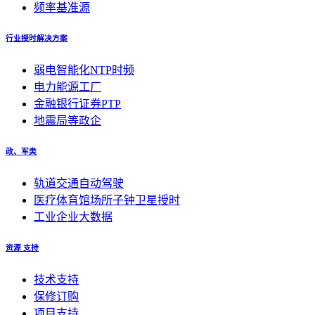
频率基准源
行业授时解决方案
弱电智能化NTP时频
电力能源工厂
金融银行证券PTP
地震局等政企
政、军类
轨道交通自动驾驶
医疗体育馆场所子钟卫星授时
工业企业大数据
资源 支持
技术支持
保修订购
项目支持