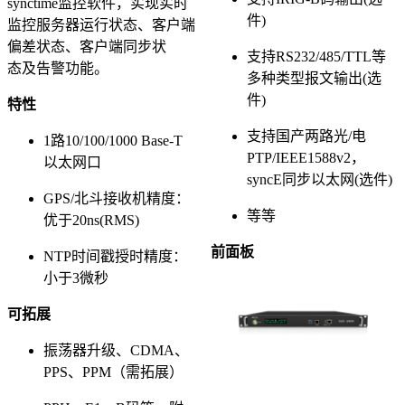
synctime监控软件，实现实时
件)
监控服务器运行状态、客户端
偏差状态、客户端同步状
支持RS232/485/TTL等
态及告警功能。
多种类型报文输出(选
件)
特性
支持国产两路光/电
1路10/100/1000 Base-T
PTP/IEEE1588v2，
以太网口
syncE同步以太网(选件)
GPS/北斗接收机精度：
等等
优于20ns(RMS)
前面板
NTP时间戳授时精度：
小于3微秒
可拓展
振荡器升级、CDMA、
PPS、PPM（需拓展）