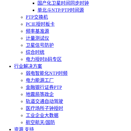
国产化卫星时间同步时钟
单北斗NTP/PTP时间源
PTP交换机
PCIE授时板卡
频率基准源
计量测试仪
卫星信号防护
综合时统
电力授时B码专区
行业解决方案
弱电智能化NTP时频
电力能源工厂
金融银行证券PTP
地震局等政企
轨道交通自动驾驶
医疗场所子钟授时
工业企业大数据
航空航天/国防
资源 支持