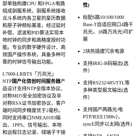
部单独构建CPU 和FPGA电路
性)
组成驯服系统，驯服系统接收
标配6路10/100/1000
北斗系统内各卫星的星历数据
Base-T自适应网口4路千
和原子钟频标基准，经过延时
兆光， (8路万兆光)可扩
补偿、滤波和PID算法实现本
展
地时钟的同步和高精度授时功
能。专业的数字硬件设计、高
2块热插拔冗余电源
效国产操作系统，具备多种可
靠的时钟信号输出功能。
支持IRIG-B码输出(选
件）
L7000-LRBTS「万兆光」
NTP
国产化信创时间服务器
产
支持RS232/485/TTL等
品设计支持NTP全版本协议、
多种类型报文输出(选
对称MD5安全加密协议及非
件）
对称RSA证书加密协议，客户
支持国产两路光/电
端时间同步精度优于2毫秒。
PTP/IEEE1588v2，
同时支持串口NMEA0183输
syncE同步以太网(选件)
出、1PPS、信号输出、本地
和远程日志记录、绿端子干接